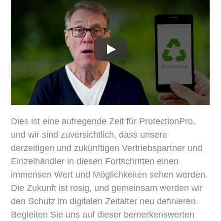
Dies ist eine aufregende Zeit für ProtectionPro,
und wir sind zuversichtlich, dass unsere
derzeitigen und zukünftigen Vertriebspartner und
Einzelhändler in diesen Fortschritten einen
immensen Wert und Möglichkeiten sehen werden.
Die Zukunft ist rosig, und gemeinsam werden wir
den Schutz im digitalen Zeitalter neu definieren.
Begleiten Sie uns auf dieser bemerkenswerten