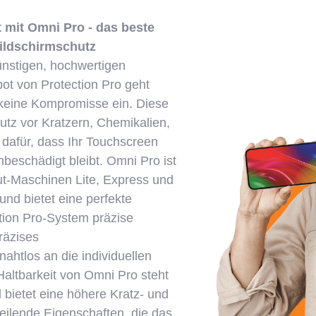
it mit Omni Pro - das beste
Bildschirmschutz
ünstigen, hochwertigen
bot von Protection Pro geht
keine Kompromisse ein. Diese
hutz vor Kratzern, Chemikalien,
dafür, dass Ihr Touchscreen
eschädigt bleibt. Omni Pro ist
ut-Maschinen Lite, Express und
d bietet eine perfekte
tion Pro-System präzise
räzises
nahtlos an die individuellen
Haltbarkeit von Omni Pro steht
 bietet eine höhere Kratz- und
heilende Eigenschaften, die das