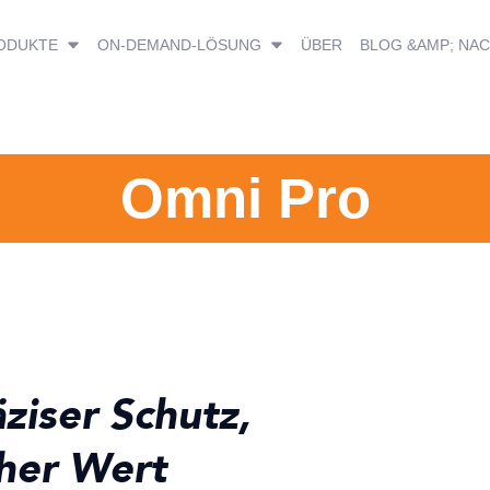
ODUKTE
ON-DEMAND-LÖSUNG
ÜBER
BLOG &AMP; NA
Omni Pro
äziser Schutz,
her Wert