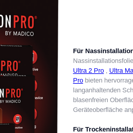
Für Nassinstallation
Nassinstallationsfol
Ultra 2 Pro
,
Ultra Ma
Pro
bieten hervorrag
langanhaltenden Schu
blasenfreien Oberfläc
Geräteoberfläche an
Für Trockeninstallat