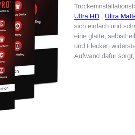
Trockeninstallationsf
Ultra HD
,
Ultra Matt
sich einfach und sch
eine glatte, selbsthe
und Flecken widerst
Aufwand dafür sorgt, 