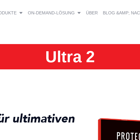
ODUKTE
ON-DEMAND-LÖSUNG
ÜBER
BLOG &AMP; NA
Ultra 2
ür ultimativen