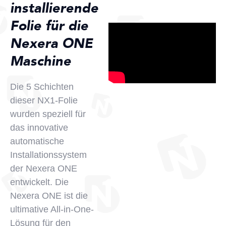
installierende
Folie für die
Nexera ONE
Maschine
Die 5 Schichten
dieser NX1-Folie
wurden speziell für
das innovative
automatische
Installationssystem
der Nexera ONE
entwickelt. Die
Nexera ONE ist die
ultimative All-in-One-
Lösung für den