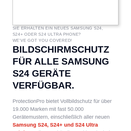
SIE ERHALTEN EIN NEUES SAMSUNG S24,
S24+ ODER S24 ULTRA PHONE?
WE'VE GOT YOU COVERED!
BILDSCHIRMSCHUTZ
FÜR ALLE SAMSUNG
S24 GERÄTE
VERFÜGBAR.
ProtectionPro bietet Vollbildschutz für über
19.000 Marken mit fast 50.000
Gerätemustern, einschließlich aller neuen
Samsung S24, S24+ und S24 Ultra